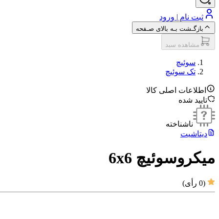
ثبت نام | ورود
بازگـشت بـه بالای صـفحه
مشاهده سبد
سوئیچ
تک سوئیچ
اطلاعات اصلی کالا
تایید شده
ناشناخته
دیتاشیت
میکروسوئیچ 6x6
(
0
رأی)