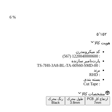
6
%
۵٬۱۵۲
هویت کالا
کد میکرومدرن
1220040000600 (567)
:
پارت‌نامبر سازنده
TS-7H0-3A8-BL-TA-60S60-SMD-00
:
برند
RHD
:
بسته بندی
Cut Tape
:
مشخصات کالا
ارتفاع کل PCB
طول محرک
رنگ محرک
Black
3.8mm
7mm