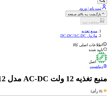
ثبت نام | ورود
بازگـشت بـه بالای صـفحه
مشاهده سبد
منبع تغذیه
ماژول DC-DC/AC-DC
اطلاعات اصلی کالا
تایید شده
اصل
دیتاشیت
منبع تغذیه 12 ولت AC-DC مدل HLK-30M12
(
0
رأی)