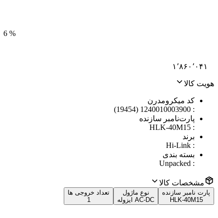
6
%
۱٬۸۶۰٬۰۴۱
هویت کالا
کد میکرومدرن
1240010003900 (19454)
:
پارت‌نامبر سازنده
HLK-40M15
:
برند
Hi-Link
:
بسته بندی
Unpacked
:
مشخصات کالا
پارت نامبر سازنده
نوع ماژول
تعداد خروجی ها
HLK-40M15
AC-DC ایزوله
1