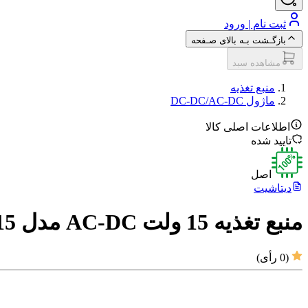
ثبت نام | ورود
بازگـشت بـه بالای صـفحه
مشاهده سبد
منبع تغذیه
ماژول DC-DC/AC-DC
اطلاعات اصلی کالا
تایید شده
اصل
دیتاشیت
منبع تغذیه 15 ولت AC-DC مدل HLK-40M15
(
0
رأی)