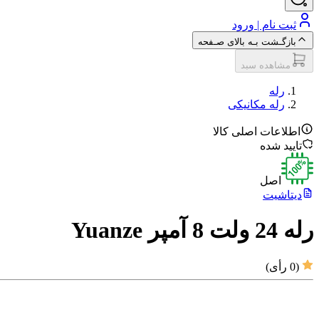
ثبت نام | ورود
بازگـشت بـه بالای صـفحه
مشاهده سبد
رله‌
رله مکانیکی
اطلاعات اصلی کالا
تایید شده
اصل
دیتاشیت
رله 24 ولت 8 آمپر Yuanze
(
0
رأی)