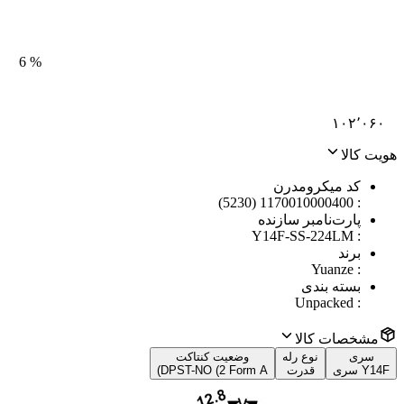
6
%
۱۰۲٬۰۶۰
هویت کالا
کد میکرومدرن
1170010000400 (5230)
:
پارت‌نامبر سازنده
Y14F-SS-224LM
:
برند
Yuanze
:
بسته بندی
Unpacked
:
مشخصات کالا
سری
نوع رله
وضعیت کنتاکت
Y14F سری
قدرت
DPST-NO (2 Form A)