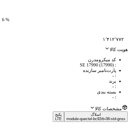
6
%
۱٬۴۱۲٬۷۷۲
هویت کالا
کد میکرومدرن
SE 17990 (17990)
:
پارت‌نامبر سازنده
-
:
برند
-
:
بسته بندی
-
:
مشخصات کالا
اسلاگ
پکیج
LTE
module-quectel-bc92rb-08-std-gnss