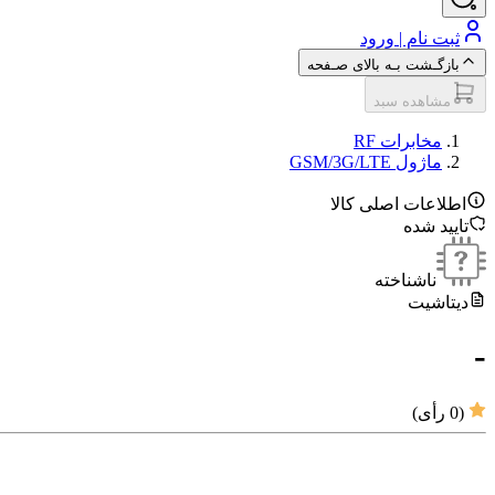
ثبت نام | ورود
بازگـشت بـه بالای صـفحه
مشاهده سبد
مخابرات RF
ماژول‌ GSM/3G/LTE
اطلاعات اصلی کالا
تایید شده
ناشناخته
دیتاشیت
-
(
0
رأی)