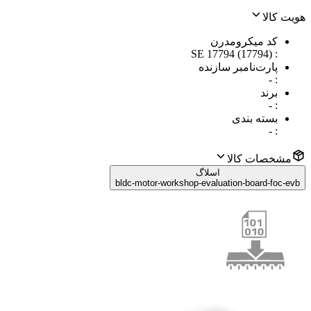
هویت کالا
کد میکرومدرن
SE 17794 (17794)
:
پارت‌نامبر سازنده
-
:
برند
-
:
بسته بندی
-
:
مشخصات کالا
اسلاگ
bldc-motor-workshop-evaluation-board-foc-evb