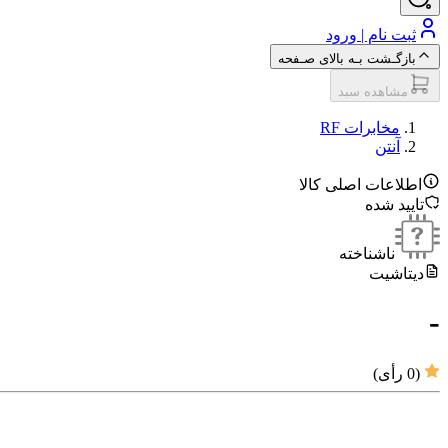
ثبت نام | ورود
بازگـشت بـه بالای صـفحه
مشاهده سبد
مخابرات RF
آنتن
اطلاعات اصلی کالا
تایید شده
ناشناخته
دیتاشیت
-
(
0
رأی)