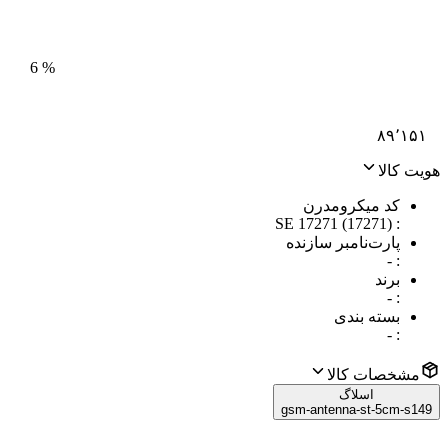
6
%
۸۹٬۱۵۱
هویت کالا
کد میکرومدرن
SE 17271 (17271)
:
پارت‌نامبر سازنده
-
:
برند
-
:
بسته بندی
-
:
مشخصات کالا
اسلاگ
gsm-antenna-st-5cm-s149