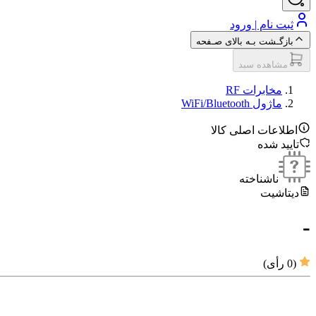
ثبت نام | ورود
بازگـشت بـه بالای صـفحه
مشاهده سبد
مخابرات RF
ماژول‌ WiFi/Bluetooth
اطلاعات اصلی کالا
تایید شده
ناشناخته
دیتاشیت
-
(
0
رأی)