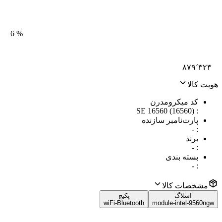
6
%
۸۷۹٬۳۲۳
هویت کالا
کد میکرومدرن
SE 16560 (16560)
:
پارت‌نامبر سازنده
-
:
برند
-
:
بسته بندی
-
:
مشخصات کالا
اسلاگ
پکیج
wiFi-Bluetooth
module-intel-9560ngw