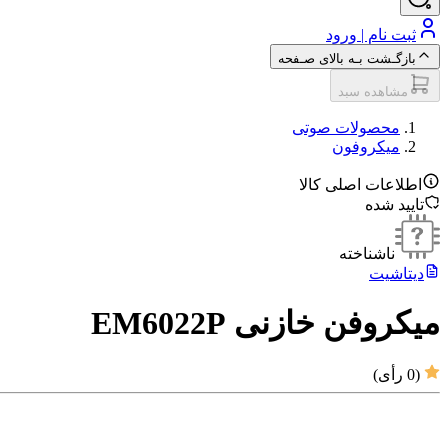
ثبت نام | ورود
بازگـشت بـه بالای صـفحه
مشاهده سبد
محصولات صوتی
میکروفون
اطلاعات اصلی کالا
تایید شده
ناشناخته
دیتاشیت
میکروفن خازنی EM6022P
(
0
رأی)