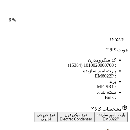
6
%
۱۲٬۵۱۴
هویت کالا
کد میکرومدرن
1010020000700 (15384)
:
پارت‌نامبر سازنده
EM6022P
:
برند
MICSR1
:
بسته بندی
Bulk
:
مشخصات کالا
پارت نامبر سازنده
نوع میکروفون
نوع خروجی
EM6022P
Electret Condenser
آنالوگ