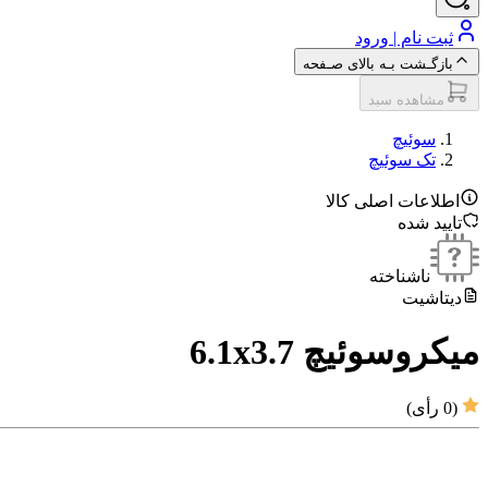
ثبت نام | ورود
بازگـشت بـه بالای صـفحه
مشاهده سبد
سوئیچ
تک سوئیچ
اطلاعات اصلی کالا
تایید شده
ناشناخته
دیتاشیت
میکروسوئیچ 6.1x3.7
(
0
رأی)