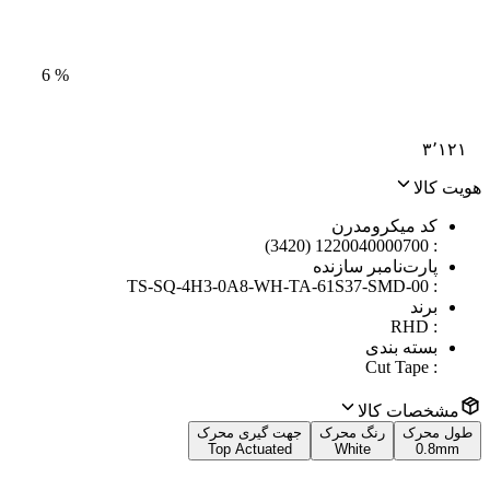
6
%
۳٬۱۲۱
هویت کالا
کد میکرومدرن
1220040000700 (3420)
:
پارت‌نامبر سازنده
TS-SQ-4H3-0A8-WH-TA-61S37-SMD-00
:
برند
RHD
:
بسته بندی
Cut Tape
:
مشخصات کالا
طول محرک
رنگ محرک
جهت گیری محرک
Top Actuated
White
0.8mm