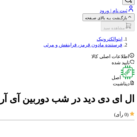
ثبت نام | ورود
بازگـشت بـه بالای صـفحه
مشاهده سبد
اپتوالکترونیک
فرستنده مادون قرمز، فرابنفش و مرئی
اطلاعات اصلی کالا
تایید شده
اصل
دیتاشیت
ال ای دی دید در شب دوربین آی آر 850 نانومتر
(
0
رأی)