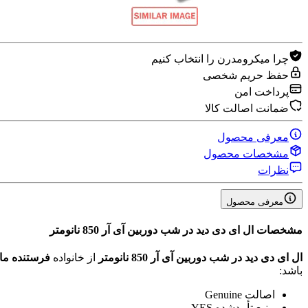
چرا میکرومدرن را انتخاب کنیم
حفظ حریم شخصی
پرداخت امن
ضمانت اصالت کالا
معرفی محصول
مشخصات محصول
نظرات
معرفی محصول
مشخصات
ال ای دی دید در شب دوربین آی آر 850 نانومتر
ال ای دی دید در شب دوربین آی آر 850 نانومتر
از خانواده
فرستنده ما
باشد:
اصالت
Genuine
منبع تأیید‌شده
YES