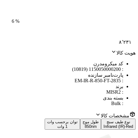
6
%
۸٬۲۳۱
هویت کالا
کد میکرومدرن
1150050000200 (10819)
:
پارت‌نامبر سازنده
EM-IR-R-850-FT-2835
:
برند
MISR2
:
بسته بندی
Bulk
:
مشخصات کالا
نوع طیف سنج
طول موج
توان برحسب وات
Infrared (IR)-Red
850nm
1 وات