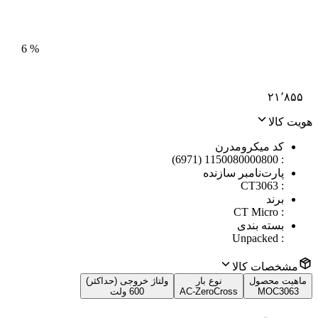
6
%
۲۱٬۸۵۵
هویت کالا
کد میکرومدرن
1150080000800 (6971)
:
پارت‌نامبر سازنده
CT3063
:
برند
CT Micro
:
بسته بندی
Unpacked
:
مشخصات کالا
ماهیت محصول
نوع بار
ولتاژ خروجی (حداکثر)
MOC3063
AC-ZeroCross
600 ولت