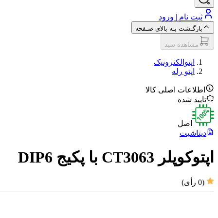
ثبت نام | ورود
بازگـشت بـه بالای صـفحه
مشاهده سبد
اپتوالکترونیک
اپتو رله
اطلاعات اصلی کالا
تایید شده
اصل
دیتاشیت
اپتوکوپلر CT3063 با پکیج DIP6
(
0
رأی)