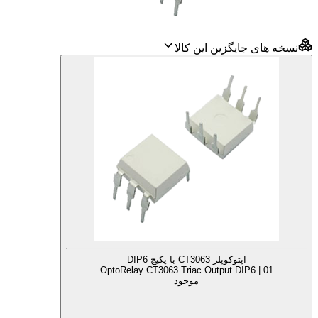
نسخه های جایگزین این کالا
اپتوکوپلر CT3063 با پکیج DIP6
OptoRelay CT3063 Triac Output DIP6 | 01
موجود