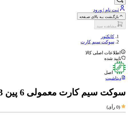
ثبت نام | ورود
بازگـشت بـه بالای صـفحه
مشاهده سبد
کانکتور
سوکت سیم کارت
اطلاعات اصلی کالا
تایید شده
اصل
دیتاشیت
سوکت سیم کارت معمولی 6 پین C713
(
0
رأی)