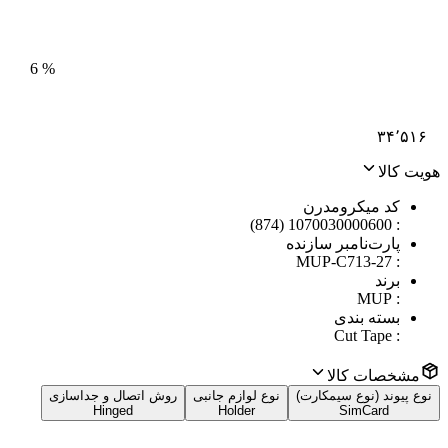
6
%
۳۴٬۵۱۶
هویت کالا
کد میکرومدرن
1070030000600 (874)
:
پارت‌نامبر سازنده
MUP-C713-27
:
برند
MUP
:
بسته بندی
Cut Tape
:
مشخصات کالا
نوع پیوند (نوع سیمکارت)
نوع لوازم جانبی
روش اتصال و جداسازی
Hinged
Holder
SimCard