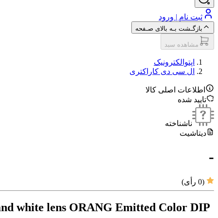
ثبت نام | ورود
بازگـشت بـه بالای صـفحه
مشاهده سبد
اپتوالکترونیک
ال سی دی کاراکتری
اطلاعات اصلی کالا
تایید شده
ناشناخته
دیتاشیت
-
(
0
رأی)
nd white lens ORANG Emitted Color DIP