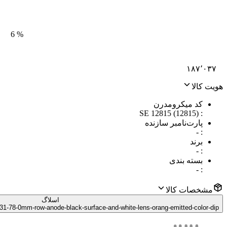
6
%
۱۸۷٬۰۳۷
هویت کالا
کد میکرومدرن
SE 12815 (12815)
:
پارت‌نامبر سازنده
-
:
برند
-
:
بسته بندی
-
:
مشخصات کالا
اسلاگ
31-78-0mm-row-anode-black-surface-and-white-lens-orang-emitted-color-dip