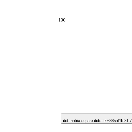
+
100
dot-matrix-square-dots-lb03885af1b-31-7