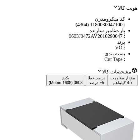
هویت کالا
کد میکرومدرن
1180030047100 (4364)
:
پارت‌نامبر سازنده
0603J0472AV2010290047
:
برند
VO
:
بسته بندی
Cut Tape
:
مشخصات کالا
مقدار مقاومت
درصد خطا
پکیج
4.7 کیلواهم
±5 درصد
0603 (1608 Metric)