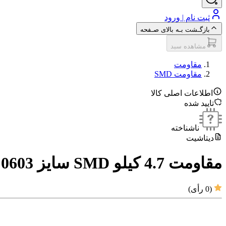
ثبت نام | ورود
بازگـشت بـه بالای صـفحه
مشاهده سبد
مقاومت‌
مقاومت SMD
اطلاعات اصلی کالا
تایید شده
ناشناخته
دیتاشیت
مقاومت 4.7 کیلو SMD سایز 0603
(
0
رأی)