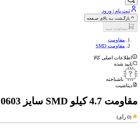
ثبت نام | ورود
بازگـشت بـه بالای صـفحه
مشاهده سبد
مقاومت‌
مقاومت SMD
اطلاعات اصلی کالا
تایید شده
ناشناخته
دیتاشیت
مقاومت 4.7 کیلو SMD سایز 0603
(
0
رأی)