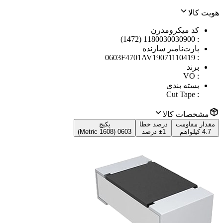
هویت کالا
کد میکرومدرن
1180030030900 (1472)
:
پارت‌نامبر سازنده
0603F4701AV19071110419
:
برند
VO
:
بسته بندی
Cut Tape
:
مشخصات کالا
مقدار مقاومت
درصد خطا
پکیج
4.7 کیلواهم
±1 درصد
0603 (1608 Metric)