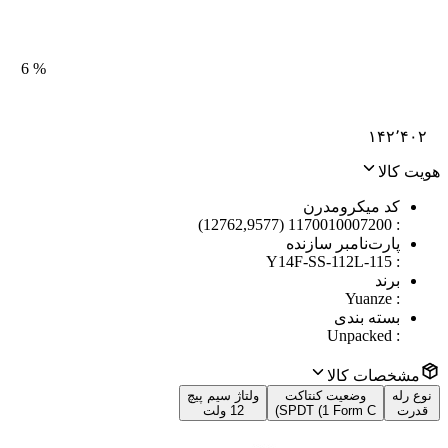
6
%
۱۴۲٬۴۰۲
هویت کالا
کد میکرومدرن
1170010007200 (12762,9577)
:
پارت‌نامبر سازنده
Y14F-SS-112L-115
:
برند
Yuanze
:
بسته بندی
Unpacked
:
مشخصات کالا
نوع رله
وضعیت کنتاکت
ولتاژ سیم پیچ
قدرت
SPDT (1 Form C)
12 ولت