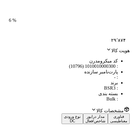
6
%
۲۹٬۸۷۴
هویت کالا
کد میکرومدرن
1010010000300 (10796)
:
پارت‌نامبر سازنده
-
:
برند
BSR3
:
بسته بندی
Bulk
:
مشخصات کالا
فناوری
مدار درایور
نوع ورودی
مغناطیسی
شاخص/فعال
DC