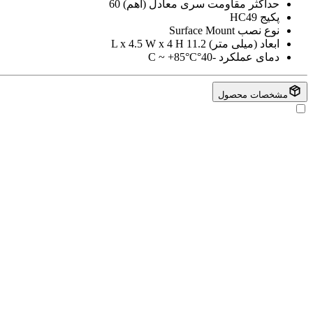
حداکثر مقاومت سری معادل (اهم)
60
پکیج
HC49
نوع نصب
Surface Mount
ابعاد (میلی متر)
11.2 L x 4.5 W x 4 H
دمای عملکرد
-40°C ~ +85°C
مشخصات محصول