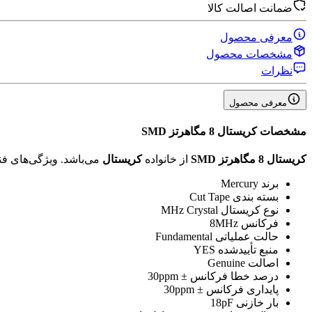
ضمانت اصالت کالا
معرفی محصول
مشخصات محصول
نظرات
معرفی محصول
مشخصات
کریستال 8 مگاهرتز SMD
کریستال 8 مگاهرتز SMD
از خانواده
کریستال
می‌باشد. ویژگی‌های 
برند
Mercury
بسته بندی
Cut Tape
نوع کریستال
MHz Crystal
فرکانس
8MHz
حالت عملیاتی
Fundamental
منبع تأیید‌شده
YES
اصالت
Genuine
درصد خطا فرکانس
± 30ppm
پایداری فرکانس
± 30ppm
بار خازنی
18pF