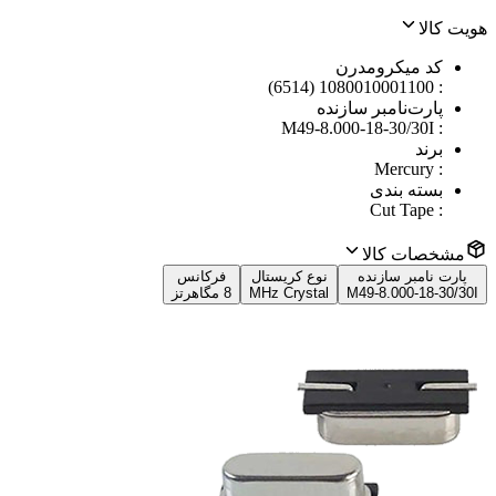
هویت کالا
کد میکرومدرن
1080010001100 (6514)
:
پارت‌نامبر سازنده
M49-8.000-18-30/30I
:
برند
Mercury
:
بسته بندی
Cut Tape
:
مشخصات کالا
پارت نامبر سازنده
نوع کریستال
فرکانس
M49-8.000-18-30/30I
MHz Crystal
8 مگاهرتز