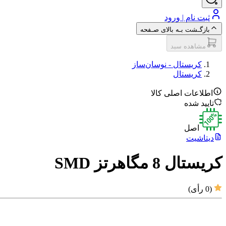
ثبت نام | ورود
بازگـشت بـه بالای صـفحه
مشاهده سبد
کریستال - نوسان‌ساز
کریستال
اطلاعات اصلی کالا
تایید شده
اصل
دیتاشیت
کریستال 8 مگاهرتز SMD
(
0
رأی)