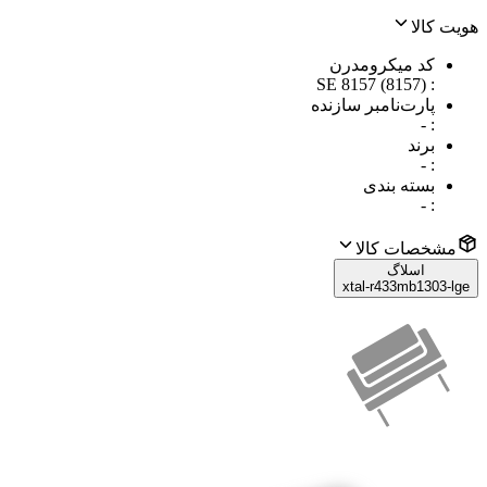
هویت کالا
کد میکرومدرن
SE 8157 (8157)
:
پارت‌نامبر سازنده
-
:
برند
-
:
بسته بندی
-
:
مشخصات کالا
اسلاگ
xtal-r433mb1303-lge