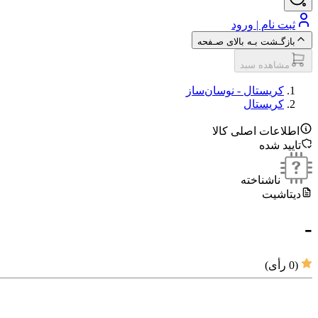
ثبت نام | ورود
بازگـشت بـه بالای صـفحه
مشاهده سبد
کریستال - نوسان‌ساز
کریستال
اطلاعات اصلی کالا
تایید شده
ناشناخته
دیتاشیت
-
(
0
رأی)