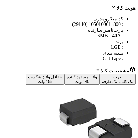
هویت کالا
کد میکرومدرن
1050100011800 (29110)
:
پارت‌نامبر سازنده
SMBJ140A
:
برند
LGE
:
بسته بندی
Cut Tape
:
مشخصات کالا
جهت
ولتاژ مسدود کننده
حداقل ولتاژ شکست
یک کانال یک طرفه
140 ولت
155 ولت