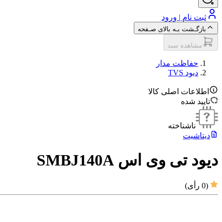
ثبت نام | ورود
بازگـشت بـه بالای صـفحه
مشاهده سبد
حفاظت مدار
دیود TVS
اطلاعات اصلی کالا
تایید شده
ناشناخته
دیتاشیت
دیود تی وی اس SMBJ140A
(
0
رأی)