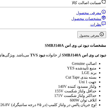
ضمانت اصالت کالا
معرفی محصول
مشخصات محصول
نظرات
معرفی محصول
مشخصات
دیود تی وی اس SMBJ140A
دیود تی وی اس SMBJ140A
از خانواده
دیود TVS
می‌باشد. ویژگی‌ه
اصالت
Genuine
منبع تأیید‌شده
YES
برند
LGE
بسته بندی
Cut Tape
جهت
1 Uni
ولتاژ مسدود کننده
140V
حداقل ولتاژ شکست
155V
حداکثر ولتاژ شکست
171V
اتلاف توان
600W
اوج جریان پالس در ولتاژ کلمپ (در ۲۵ درجه سانتیگراد)
226.8V