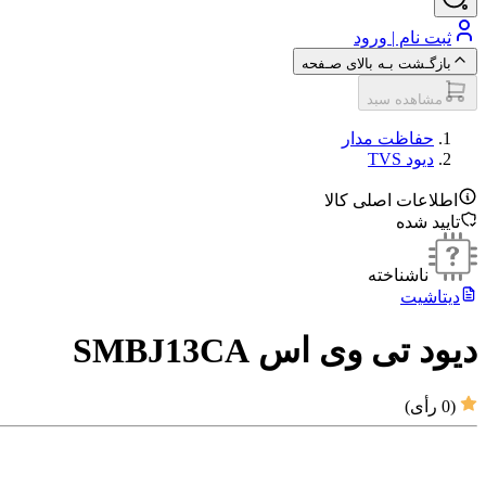
ثبت نام | ورود
بازگـشت بـه بالای صـفحه
مشاهده سبد
حفاظت مدار
دیود TVS
اطلاعات اصلی کالا
تایید شده
ناشناخته
دیتاشیت
دیود تی وی اس SMBJ13CA
(
0
رأی)