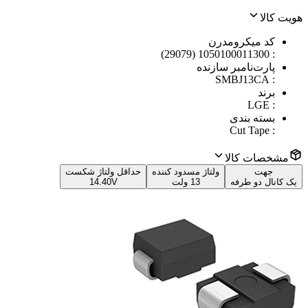
هویت کالا
کد میکرومدرن
1050100011300 (29079)
:
پارت‌نامبر سازنده
SMBJ13CA
:
برند
LGE
:
بسته بندی
Cut Tape
:
مشخصات کالا
جهت
ولتاژ مسدود کننده
حداقل ولتاژ شکست
یک کانال دو طرفه
13 ولت
14.40V