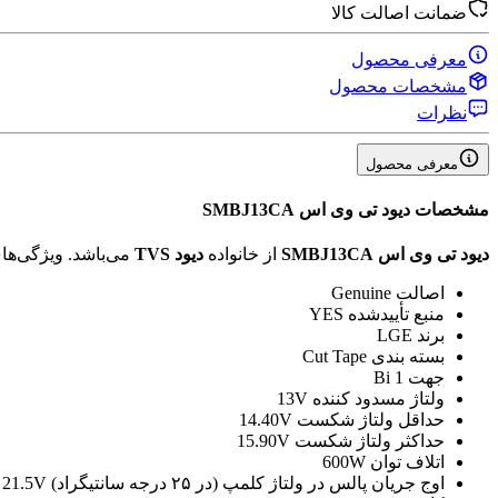
ضمانت اصالت کالا
معرفی محصول
مشخصات محصول
نظرات
معرفی محصول
مشخصات
دیود تی وی اس SMBJ13CA
دیود تی وی اس SMBJ13CA
از خانواده
دیود TVS
می‌باشد. ویژگی‌ه
اصالت
Genuine
منبع تأیید‌شده
YES
برند
LGE
بسته بندی
Cut Tape
جهت
1 Bi
ولتاژ مسدود کننده
13V
حداقل ولتاژ شکست
14.40V
حداکثر ولتاژ شکست
15.90V
اتلاف توان
600W
اوج جریان پالس در ولتاژ کلمپ (در ۲۵ درجه سانتیگراد)
 21.5V