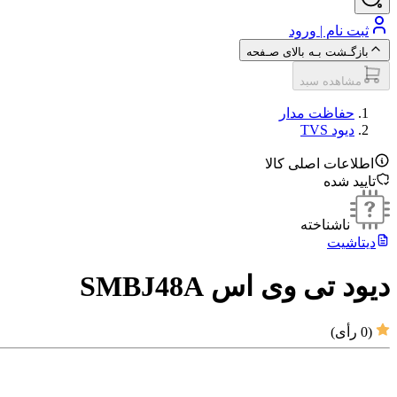
ثبت نام | ورود
بازگـشت بـه بالای صـفحه
مشاهده سبد
حفاظت مدار
دیود TVS
اطلاعات اصلی کالا
تایید شده
ناشناخته
دیتاشیت
دیود تی وی اس SMBJ48A
(
0
رأی)