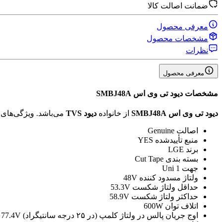
ضمانت اصالت کالا
معرفی محصول
مشخصات محصول
نظرات
معرفی محصول
مشخصات
دیود تی وی اس SMBJ48A
دیود تی وی اس SMBJ48A
از خانواده
دیود TVS
می‌باشد. ویژگی‌ها
اصالت
Genuine
منبع تأیید‌شده
YES
برند
LGE
بسته بندی
Cut Tape
جهت
1 Uni
ولتاژ مسدود کننده
48V
حداقل ولتاژ شکست
53.3V
حداکثر ولتاژ شکست
58.9V
اتلاف توان
600W
اوج جریان پالس در ولتاژ کلمپ (در ۲۵ درجه سانتیگراد)
 77.4V