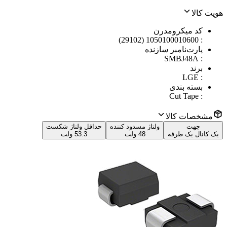
هویت کالا
کد میکرومدرن
1050100010600 (29102)
:
پارت‌نامبر سازنده
SMBJ48A
:
برند
LGE
:
بسته بندی
Cut Tape
:
مشخصات کالا
جهت
ولتاژ مسدود کننده
حداقل ولتاژ شکست
یک کانال یک طرفه
48 ولت
53.3 ولت