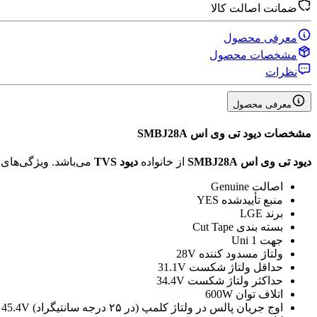
ضمانت اصالت کالا
معرفی محصول
مشخصات محصول
نظرات
معرفی محصول
مشخصات
دیود تی وی اس SMBJ28A
دیود تی وی اس SMBJ28A
از خانواده
دیود TVS
می‌باشد. ویژگی‌ها
اصالت
Genuine
منبع تأیید‌شده
YES
برند
LGE
بسته بندی
Cut Tape
جهت
1 Uni
ولتاژ مسدود کننده
28V
حداقل ولتاژ شکست
31.1V
حداکثر ولتاژ شکست
34.4V
اتلاف توان
600W
اوج جریان پالس در ولتاژ کلمپ (در ۲۵ درجه سانتیگراد)
 45.4V