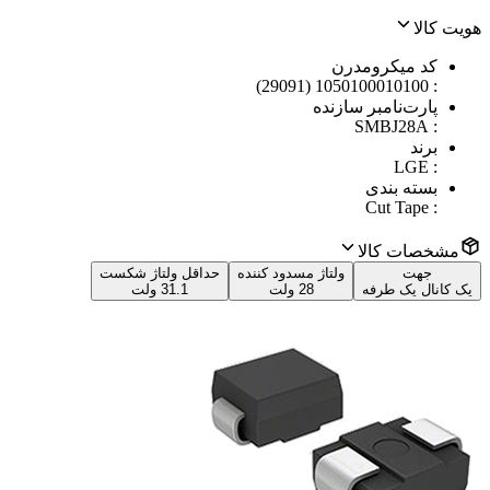
هویت کالا
کد میکرومدرن
1050100010100 (29091)
:
پارت‌نامبر سازنده
SMBJ28A
:
برند
LGE
:
بسته بندی
Cut Tape
:
مشخصات کالا
جهت
ولتاژ مسدود کننده
حداقل ولتاژ شکست
یک کانال یک طرفه
28 ولت
31.1 ولت