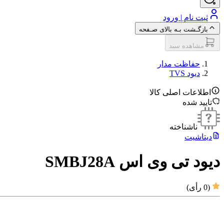
ثبت نام | ورود
بازگـشت بـه بالای صـفحه
مشاهده سبد
حفاظت مدار
دیود TVS
اطلاعات اصلی کالا
تایید شده
ناشناخته
دیتاشیت
دیود تی وی اس SMBJ28A
(
0
رأی)