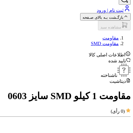
ثبت نام | ورود
بازگـشت بـه بالای صـفحه
مشاهده سبد
مقاومت‌
مقاومت SMD
اطلاعات اصلی کالا
تایید شده
ناشناخته
دیتاشیت
مقاومت 1 کیلو SMD سایز 0603
(
0
رأی)