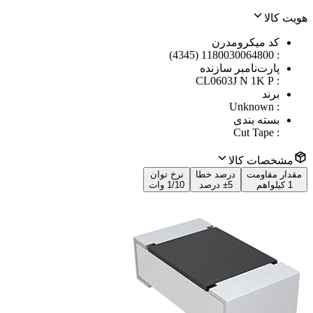
هویت کالا
کد میکرومدرن
1180030064800 (4345)
:
پارت‌نامبر سازنده
CL0603J N 1K P
:
برند
Unknown
:
بسته بندی
Cut Tape
:
مشخصات کالا
مقدار مقاومت
درصد خطا
نرخ توان
1 کیلواهم
±5 درصد
1/10 وات