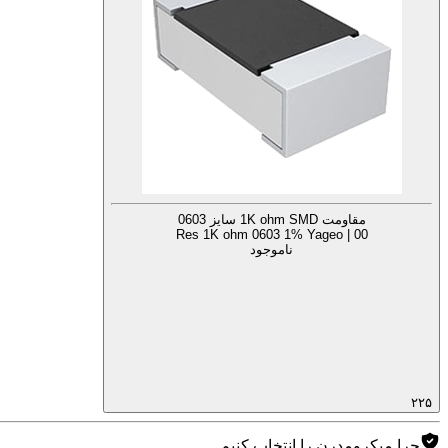
مقاومت 1K ohm SMD سایز 0603
Res 1K ohm 0603 1% Yageo | 00
ناموجود
۲۲۵
چرا میکرومدرن را انتخاب کنیم