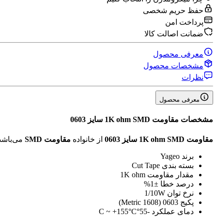
حفظ حریم شخصی
پرداخت امن
ضمانت اصالت کالا
معرفی محصول
مشخصات محصول
نظرات
معرفی محصول
مشخصات
مقاومت 1K ohm SMD سایز 0603
مقاومت 1K ohm SMD سایز 0603
از خانواده
مقاومت SMD
می‌باشد
برند
Yageo
بسته بندی
Cut Tape
مقدار مقاومت
1K ohm
درصد خطا
±1%
نرخ توان
1/10W
پکیج
0603 (1608 Metric)
دمای عملکرد
-55°C ~ +155°C