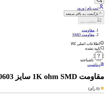
ثبت نام | ورود
بازگـشت بـه بالای صـفحه
مشاهده سبد
مقاومت‌
مقاومت SMD
اطلاعات اصلی کالا
تایید نشده
ناشناخته
دیتاشیت
مقاومت 1K ohm SMD سایز 0603
(
0
رأی)