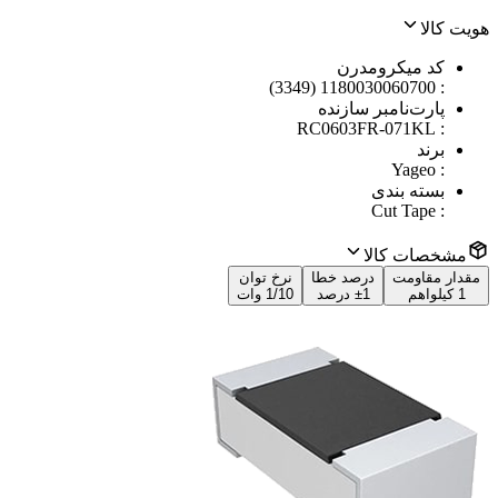
هویت کالا
کد میکرومدرن
1180030060700 (3349)
:
پارت‌نامبر سازنده
RC0603FR-071KL
:
برند
Yageo
:
بسته بندی
Cut Tape
:
مشخصات کالا
مقدار مقاومت
درصد خطا
نرخ توان
1 کیلواهم
±1 درصد
1/10 وات