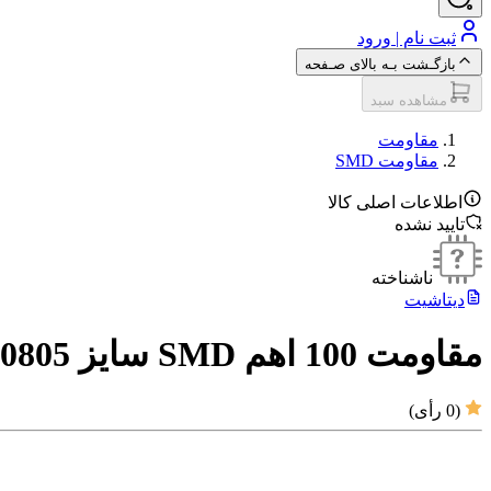
ثبت نام | ورود
بازگـشت بـه بالای صـفحه
مشاهده سبد
مقاومت‌
مقاومت SMD
اطلاعات اصلی کالا
تایید نشده
ناشناخته
دیتاشیت
مقاومت 100 اهم SMD سایز 0805
(
0
رأی)