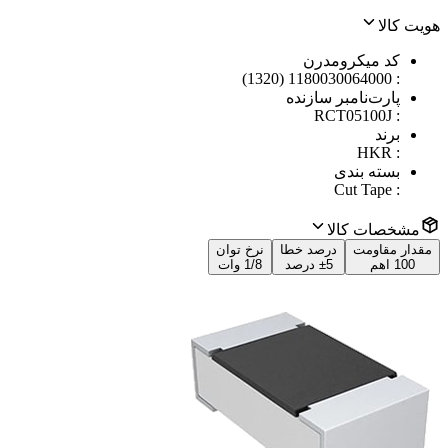
هویت کالا
کد میکرومدرن
1180030064000 (1320)
:
پارت‌نامبر سازنده
RCT05100J
:
برند
HKR
:
بسته بندی
Cut Tape
:
مشخصات کالا
مقدار مقاومت
درصد خطا
نرخ توان
100 اهم
±5 درصد
1/8 وات