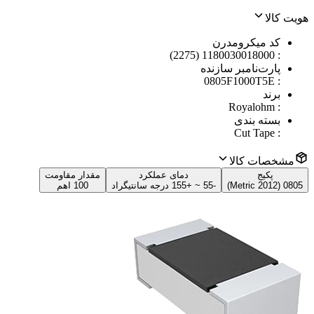
هویت کالا
کد میکرومدرن
1180030018000 (2275)
:
پارت‌نامبر سازنده
0805F1000T5E
:
برند
Royalohm
:
بسته بندی
Cut Tape
:
مشخصات کالا
پکیج
دمای عملکرد
مقدار مقاومت
0805 (2012 Metric)
-55 ~ +155 درجه سانتیگراد
100 اهم