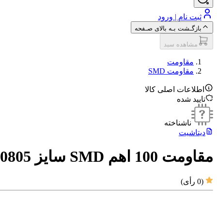
ثبت نام | ورود
بازگـشت بـه بالای صـفحه
مشاهده سبد
مقاومت‌
مقاومت SMD
اطلاعات اصلی کالا
تایید شده
ناشناخته
دیتاشیت
مقاومت 100 اهم SMD سایز 0805
(
0
رأی)