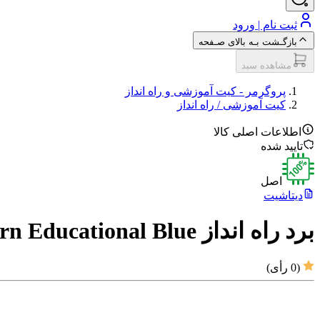
ثبت نام | ورود
بازگـشت بـه بالای صـفحه
مشاهده سبد
پروگرمر - کیت آموزشی و راه انداز
کیت آموزشی / راه انداز
اطلاعات اصلی کالا
تایید شده
اصل
دیتاشیت
برد راه انداز MicroModern Educational Blue
(
0
رأی)