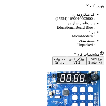
هویت کالا
کد میکرومدرن
1090010003600 (27554)
:
پارت‌نامبر سازنده
Educational Board Blue
:
برند
MicroModern
:
بسته بندی
Unpacked
:
مشخصات کالا
نوع Board
ویژگی خاص
محتویات
Starter Kit
V1.2
برد (ها)