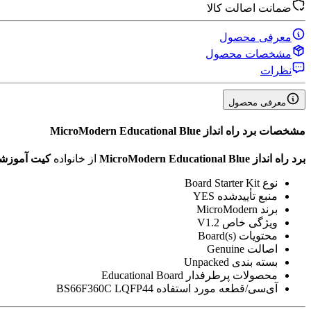
ضمانت اصالت کالا
معرفی محصول
مشخصات محصول
نظرات
معرفی محصول
مشخصات
برد راه انداز MicroModern Educational Blue
برد راه انداز MicroModern Educational Blue
از خانواده
کیت آموزشی 
نوع Board
Starter Kit
منبع تأیید‌شده
YES
برند
MicroModern
ویژگی خاص
V1.2
محتویات
Board(s)
اصالت
Genuine
بسته بندی
Unpacked
محصولات پرطرفدار
Educational Board
آی‌سی/قطعه مورد استفاده
BS66F360C LQFP44