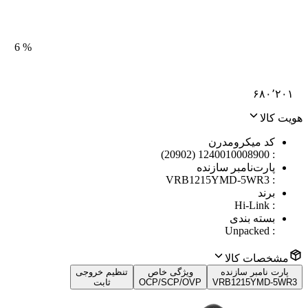
6
%
۶۸۰٬۲۰۱
هویت کالا
کد میکرومدرن
1240010008900 (20902)
:
پارت‌نامبر سازنده
VRB1215YMD-5WR3
:
برند
Hi-Link
:
بسته بندی
Unpacked
:
مشخصات کالا
پارت نامبر سازنده
ویژگی خاص
تنظیم خروجی
VRB1215YMD-5WR3
OCP/SCP/OVP
ثابت