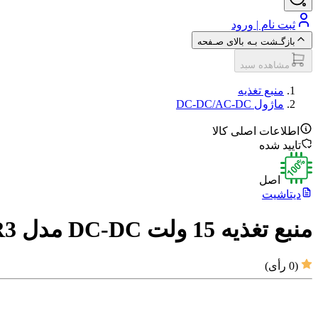
ثبت نام | ورود
بازگـشت بـه بالای صـفحه
مشاهده سبد
منبع تغذیه
ماژول DC-DC/AC-DC
اطلاعات اصلی کالا
تایید شده
اصل
دیتاشیت
منبع تغذیه 15 ولت DC-DC مدل VRB1215YMD-5WR3
(
0
رأی)