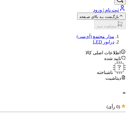
ثبت نام | ورود
بازگـشت بـه بالای صـفحه
مشاهده سبد
مدار مجتمع (آی‌سی‌)
درایور LED
اطلاعات اصلی کالا
تایید شده
ناشناخته
دیتاشیت
-
(
0
رأی)