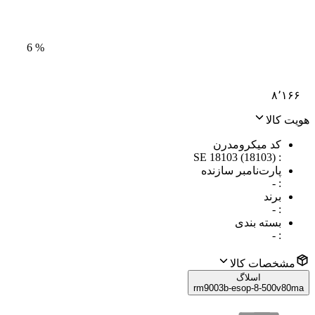
6
%
۸٬۱۶۶
هویت کالا
کد میکرومدرن
SE 18103 (18103)
:
پارت‌نامبر سازنده
-
:
برند
-
:
بسته بندی
-
:
مشخصات کالا
اسلاگ
rm9003b-esop-8-500v80ma