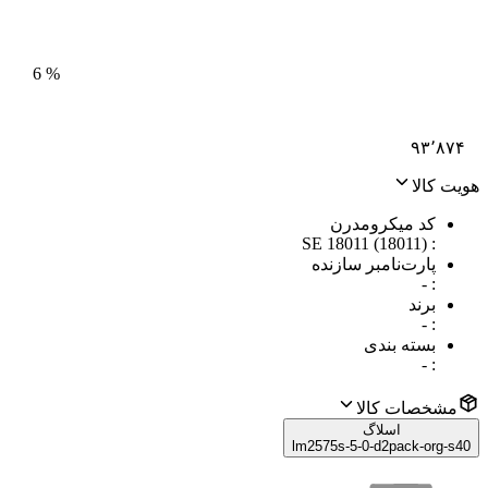
6
%
۹۳٬۸۷۴
هویت کالا
کد میکرومدرن
SE 18011 (18011)
:
پارت‌نامبر سازنده
-
:
برند
-
:
بسته بندی
-
:
مشخصات کالا
اسلاگ
lm2575s-5-0-d2pack-org-s40