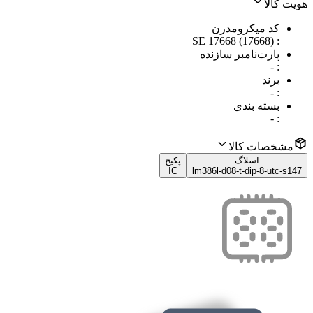
هویت کالا
کد میکرومدرن
SE 17668 (17668)
:
پارت‌نامبر سازنده
-
:
برند
-
:
بسته بندی
-
:
مشخصات کالا
اسلاگ
پکیج
IC
lm386l-d08-t-dip-8-utc-s147