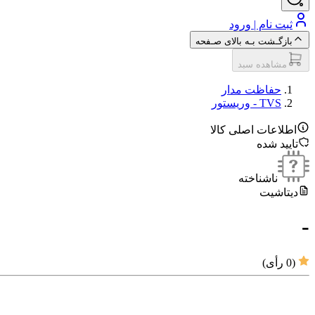
ثبت نام | ورود
بازگـشت بـه بالای صـفحه
مشاهده سبد
حفاظت مدار
TVS - وریستور
اطلاعات اصلی کالا
تایید شده
ناشناخته
دیتاشیت
-
(
0
رأی)