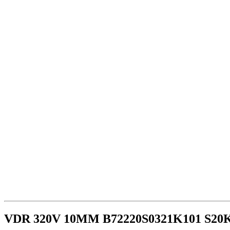
VDR 320V 10MM B72220S0321K101 S20