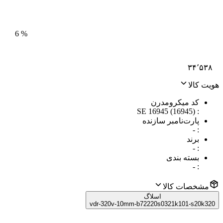
6
%
۳۴٬۵۳۸
هویت کالا
کد میکرومدرن
SE 16945 (16945)
:
پارت‌نامبر سازنده
-
:
برند
-
:
بسته بندی
-
:
مشخصات کالا
اسلاگ
vdr-320v-10mm-b72220s0321k101-s20k320