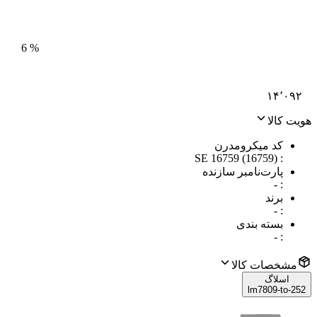
6
%
۱۴٬۰۹۲
هویت کالا
کد میکرومدرن
SE 16759 (16759)
:
پارت‌نامبر سازنده
-
:
برند
-
:
بسته بندی
-
:
مشخصات کالا
اسلاگ
lm7809-to-252