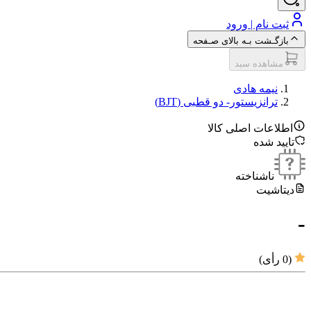
ثبت نام | ورود
بازگـشت بـه بالای صـفحه
مشاهده سبد
نیمه هادی
ترانزیستور- دو قطبی (BJT)
اطلاعات اصلی کالا
تایید شده
ناشناخته
دیتاشیت
-
(
0
رأی)