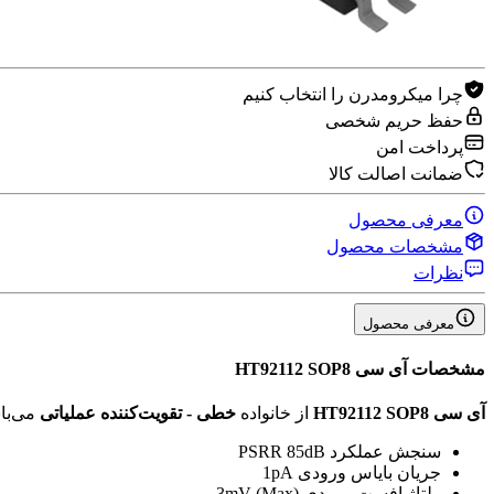
چرا میکرومدرن را انتخاب کنیم
حفظ حریم شخصی
پرداخت امن
ضمانت اصالت کالا
معرفی محصول
مشخصات محصول
نظرات
معرفی محصول
مشخصات
آی سی HT92112 SOP8
آی سی HT92112 SOP8
از خانواده
خطی - تقویت‌کننده‌ عملیاتی
می‌با
سنجش عملکرد PSRR
85dB
جریان بایاس ورودی
1pA
ولتاژ افست ورودی
3mV (Max)