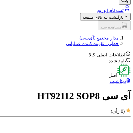
ثبت نام | ورود
بازگـشت بـه بالای صـفحه
مشاهده سبد
مدار مجتمع (آی‌سی‌)
خطی - تقویت‌کننده‌ عملیاتی
اطلاعات اصلی کالا
تایید شده
اصل
دیتاشیت
آی سی HT92112 SOP8
(
0
رأی)