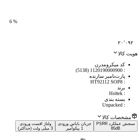
6
%
۲۰٬۰۹۲
هویت کالا
کد میکرومدرن
1120190000900 (5138)
:
پارت‌نامبر سازنده
HT92112 SOP8
:
برند
Holtek
:
بسته بندی
Unpacked
:
مشخصات کالا
سنجش عملکرد PSRR
جریان بایاس ورودی
ولتاژ افست ورودی
85dB
1 پیکوآمپر
3 میلی ولت (حداکثر)