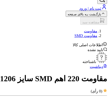
ثبت نام | ورود
بازگـشت بـه بالای صـفحه
مشاهده سبد
مقاومت‌
مقاومت SMD
اطلاعات اصلی کالا
تایید نشده
ناشناخته
دیتاشیت
مقاومت 220 اهم SMD سایز 1206
(
0
رأی)