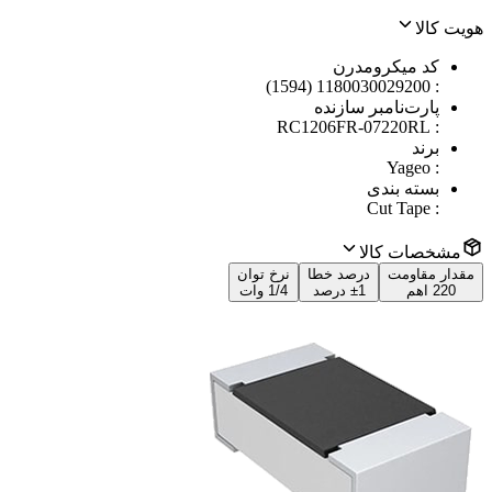
هویت کالا
کد میکرومدرن
1180030029200 (1594)
:
پارت‌نامبر سازنده
RC1206FR-07220RL
:
برند
Yageo
:
بسته بندی
Cut Tape
:
مشخصات کالا
مقدار مقاومت
درصد خطا
نرخ توان
220 اهم
±1 درصد
1/4 وات