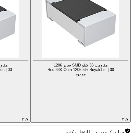
مقاومت 33 کیلو SMD سایز 1206
مقاومت 33 کیلو 
ch | 00
Res 33K Ohm 1206 5% Royalohm | 00
موجود
۴۱۷
۴۱۷
چرا میکرومدرن را انتخاب کنیم