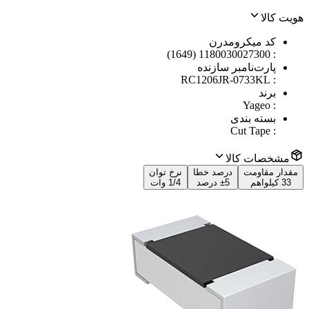
هویت کالا
کد میکرومدرن
1180030027300 (1649)
:
پارت‌نامبر سازنده
RC1206JR-0733KL
:
برند
Yageo
:
بسته بندی
Cut Tape
:
مشخصات کالا
مقدار مقاومت
درصد خطا
نرخ توان
33 کیلواهم
±5 درصد
1/4 وات