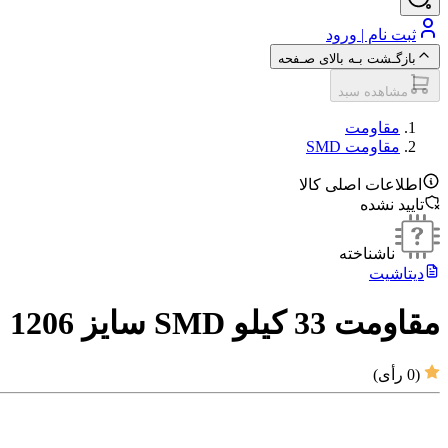
ثبت نام | ورود
بازگـشت بـه بالای صـفحه
مشاهده سبد
مقاومت‌
مقاومت SMD
اطلاعات اصلی کالا
تایید نشده
ناشناخته
دیتاشیت
مقاومت 33 کیلو SMD سایز 1206
(
0
رأی)