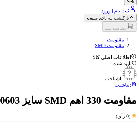
ثبت نام | ورود
بازگـشت بـه بالای صـفحه
مشاهده سبد
مقاومت‌
مقاومت SMD
اطلاعات اصلی کالا
تایید شده
ناشناخته
دیتاشیت
مقاومت 330 اهم SMD سایز 0603
(
0
رأی)