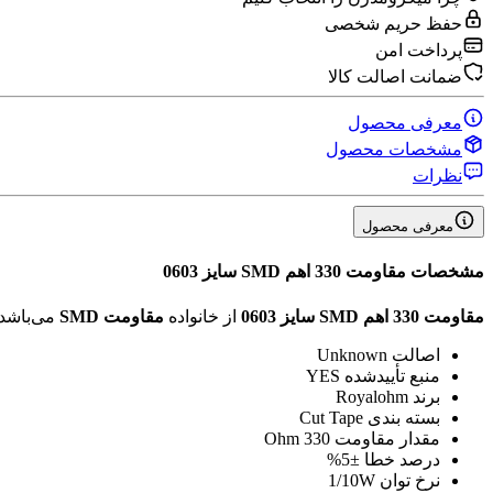
حفظ حریم شخصی
پرداخت امن
ضمانت اصالت کالا
معرفی محصول
مشخصات محصول
نظرات
معرفی محصول
مشخصات
مقاومت 330 اهم SMD سایز 0603
مقاومت 330 اهم SMD سایز 0603
از خانواده
مقاومت SMD
می‌باشد
اصالت
Unknown
منبع تأیید‌شده
YES
برند
Royalohm
بسته بندی
Cut Tape
مقدار مقاومت
330 Ohm
درصد خطا
±5%
نرخ توان
1/10W