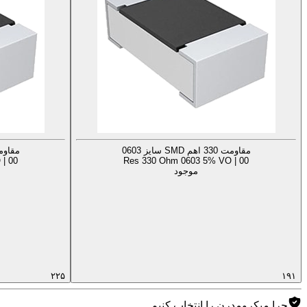
مقاومت 330 اهم SMD سایز 0603
مقاومت 330 اهم MD
| 00
Res 330 Ohm 0603 5% VO | 00
موجود
۲۲۵
۱۹۱
چرا میکرومدرن را انتخاب کنیم