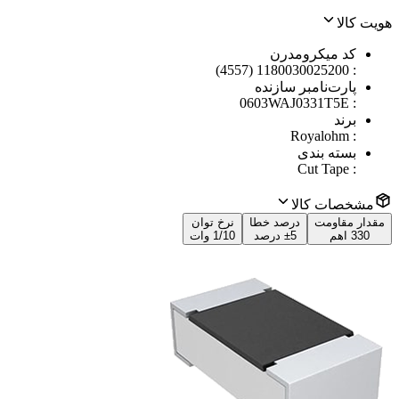
هویت کالا
کد میکرومدرن
1180030025200 (4557)
:
پارت‌نامبر سازنده
0603WAJ0331T5E
:
برند
Royalohm
:
بسته بندی
Cut Tape
:
مشخصات کالا
مقدار مقاومت
درصد خطا
نرخ توان
330 اهم
±5 درصد
1/10 وات