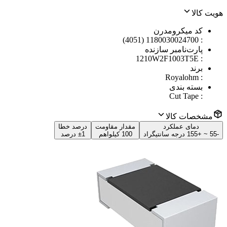
هویت کالا
کد میکرومدرن
1180030024700 (4051)
:
پارت‌نامبر سازنده
1210W2F1003T5E
:
برند
Royalohm
:
بسته بندی
Cut Tape
:
مشخصات کالا
دمای عملکرد
مقدار مقاومت
درصد خطا
-55 ~ +155 درجه سانتیگراد
100 کیلواهم
±1 درصد