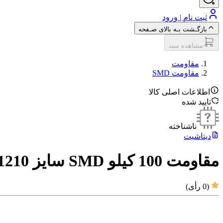
ثبت نام | ورود
بازگـشت بـه بالای صـفحه
مشاهده سبد
مقاومت‌
مقاومت SMD
اطلاعات اصلی کالا
تایید شده
ناشناخته
دیتاشیت
مقاومت 100 کیلو SMD سایز 1210
(
0
رأی)