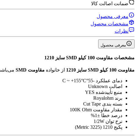
ضمانت اصالت کالا
معرفی محصول
مشخصات محصول
نظرات
معرفی محصول
مشخصات
مقاومت 100 کیلو SMD سایز 1210
مقاومت 100 کیلو SMD سایز 1210
از خانواده
مقاومت SMD
می‌باشد
دمای عملکرد
-55°C ~ +155°C
اصالت
Unknown
منبع تأیید‌شده
YES
برند
Royalohm
بسته بندی
Cut Tape
مقدار مقاومت
100K Ohm
درصد خطا
±1%
نرخ توان
1/2W
پکیج
1210 (3225 Metric)