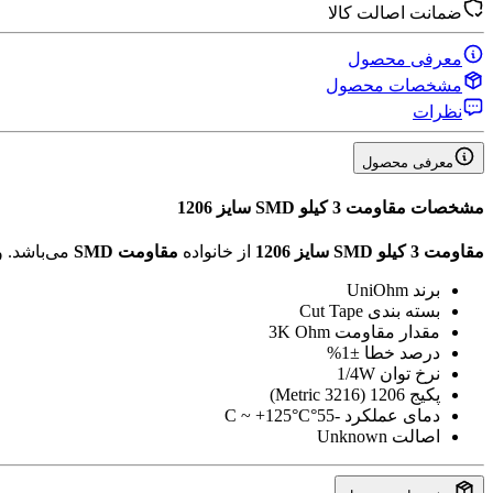
ضمانت اصالت کالا
معرفی محصول
مشخصات محصول
نظرات
معرفی محصول
مشخصات
مقاومت 3 کیلو SMD سایز 1206
مقاومت 3 کیلو SMD سایز 1206
از خانواده
مقاومت SMD
می‌باشد. 
برند
UniOhm
بسته بندی
Cut Tape
مقدار مقاومت
3K Ohm
درصد خطا
±1%
نرخ توان
1/4W
پکیج
1206 (3216 Metric)
دمای عملکرد
-55°C ~ +125°C
اصالت
Unknown