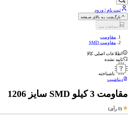
ثبت نام | ورود
بازگـشت بـه بالای صـفحه
مشاهده سبد
مقاومت‌
مقاومت SMD
اطلاعات اصلی کالا
تایید نشده
ناشناخته
دیتاشیت
مقاومت 3 کیلو SMD سایز 1206
(
0
رأی)