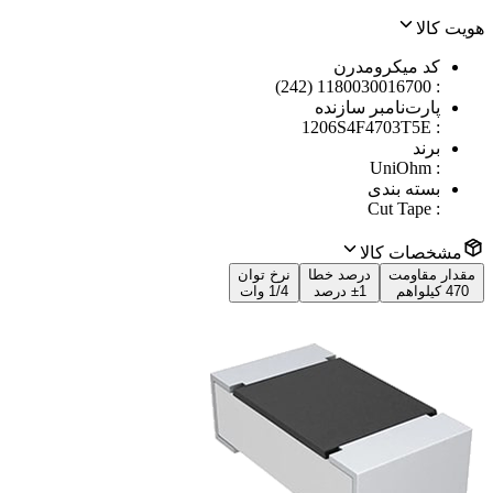
هویت کالا
کد میکرومدرن
1180030016700 (242)
:
پارت‌نامبر سازنده
1206S4F4703T5E
:
برند
UniOhm
:
بسته بندی
Cut Tape
:
مشخصات کالا
مقدار مقاومت
درصد خطا
نرخ توان
470 کیلواهم
±1 درصد
1/4 وات