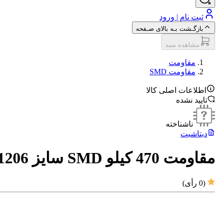
ثبت نام | ورود
بازگـشت بـه بالای صـفحه
مشاهده سبد
مقاومت‌
مقاومت SMD
اطلاعات اصلی کالا
تایید نشده
ناشناخته
دیتاشیت
مقاومت 470 کیلو SMD سایز 1206
(
0
رأی)