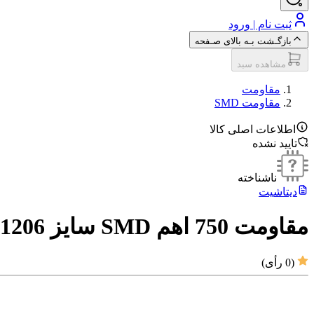
ثبت نام | ورود
بازگـشت بـه بالای صـفحه
مشاهده سبد
مقاومت‌
مقاومت SMD
اطلاعات اصلی کالا
تایید نشده
ناشناخته
دیتاشیت
مقاومت 750 اهم SMD سایز 1206
(
0
رأی)