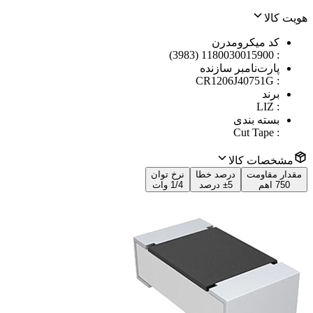
هویت کالا
کد میکرومدرن
1180030015900 (3983)
:
پارت‌نامبر سازنده
CR1206J40751G
:
برند
LIZ
:
بسته بندی
Cut Tape
:
مشخصات کالا
مقدار مقاومت
درصد خطا
نرخ توان
750 اهم
±5 درصد
1/4 وات