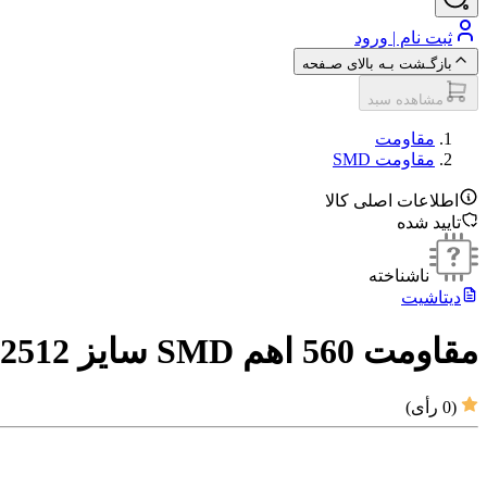
ثبت نام | ورود
بازگـشت بـه بالای صـفحه
مشاهده سبد
مقاومت‌
مقاومت SMD
اطلاعات اصلی کالا
تایید شده
ناشناخته
دیتاشیت
مقاومت 560 اهم SMD سایز 2512
(
0
رأی)