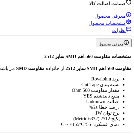
ضمانت اصالت کالا
معرفی محصول
مشخصات محصول
نظرات
معرفی محصول
مشخصات
مقاومت 560 اهم SMD سایز 2512
مقاومت 560 اهم SMD سایز 2512
از خانواده
مقاومت SMD
می‌باشد
برند
Royalohm
بسته بندی
Cut Tape
مقدار مقاومت
560 Ohm
منبع تأیید‌شده
YES
اصالت
Unknown
درصد خطا
±5%
نرخ توان
1W
پکیج
2512 (6332 Metric)
دمای عملکرد
-55°C ~ +155°C