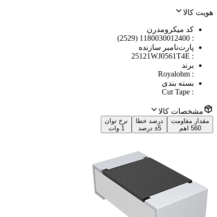
هویت کالا
کد میکرومدرن
1180030012400 (2529)
:
پارت‌نامبر سازنده
25121WJ0561T4E
:
برند
Royalohm
:
بسته بندی
Cut Tape
:
مشخصات کالا
مقدار مقاومت
درصد خطا
نرخ توان
560 اهم
±5 درصد
1 وات