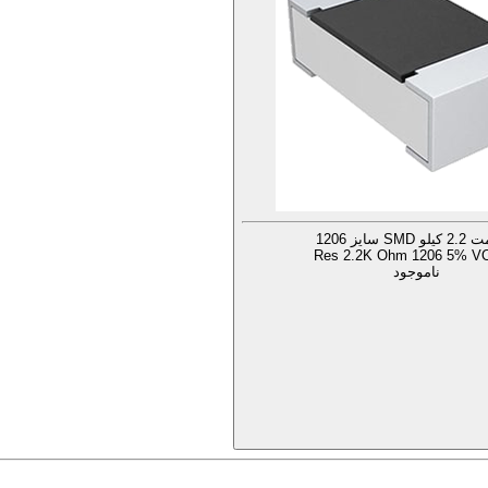
SM سایز 1206
Res 2.2K Ohm 1206 5% VO
ناموجود