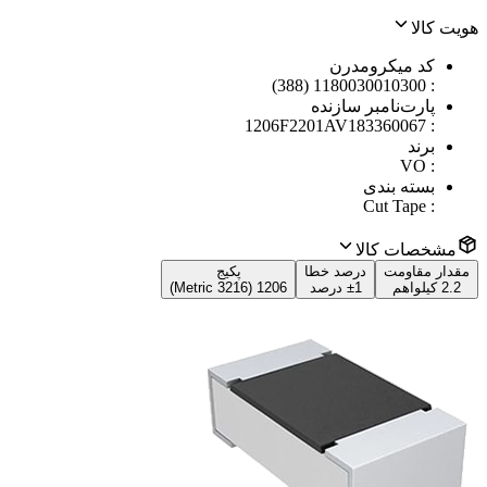
هویت کالا
کد میکرومدرن
1180030010300 (388)
:
پارت‌نامبر سازنده
1206F2201AV183360067
:
برند
VO
:
بسته بندی
Cut Tape
:
مشخصات کالا
مقدار مقاومت
درصد خطا
پکیج
2.2 کیلواهم
±1 درصد
1206 (3216 Metric)