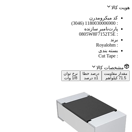
هویت کالا
کد میکرومدرن
1180030006900 (3046)
:
پارت‌نامبر سازنده
0805W8F7152T5E
:
برند
Royalohm
:
بسته بندی
Cut Tape
:
مشخصات کالا
مقدار مقاومت
درصد خطا
نرخ توان
71.5 کیلواهم
±1 درصد
1/8 وات