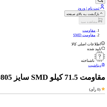
ثبت نام | ورود
بازگـشت بـه بالای صـفحه
مشاهده سبد
مقاومت‌
مقاومت SMD
اطلاعات اصلی کالا
تایید شده
ناشناخته
دیتاشیت
مقاومت 71.5 کیلو SMD سایز 0805
(
0
رأی)