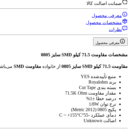
ضمانت اصالت کالا
معرفی محصول
مشخصات محصول
نظرات
معرفی محصول
مشخصات
مقاومت 71.5 کیلو SMD سایز 0805
مقاومت 71.5 کیلو SMD سایز 0805
از خانواده
مقاومت SMD
می‌باش
منبع تأیید‌شده
YES
برند
Royalohm
بسته بندی
Cut Tape
مقدار مقاومت
71.5K Ohm
درصد خطا
±1%
نرخ توان
1/8W
پکیج
0805 (2012 Metric)
دمای عملکرد
-55°C ~ +155°C
اصالت
Unknown