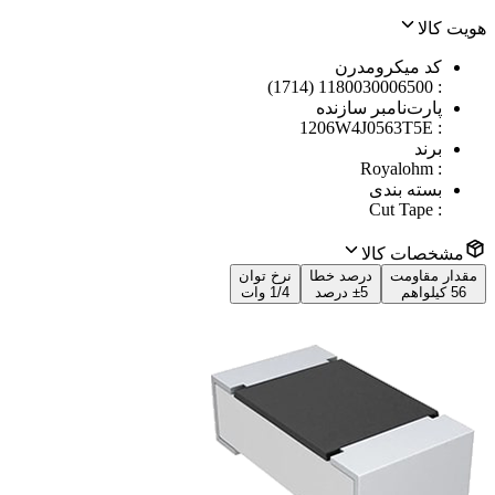
هویت کالا
کد میکرومدرن
1180030006500 (1714)
:
پارت‌نامبر سازنده
1206W4J0563T5E
:
برند
Royalohm
:
بسته بندی
Cut Tape
:
مشخصات کالا
مقدار مقاومت
درصد خطا
نرخ توان
56 کیلواهم
±5 درصد
1/4 وات