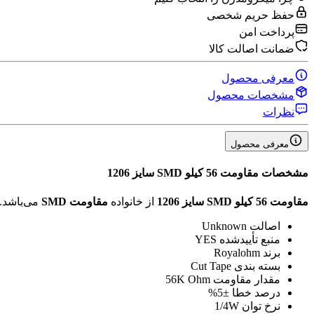
حفظ حریم شخصی
پرداخت امن
ضمانت اصالت کالا
معرفی محصول
مشخصات محصول
نظرات
معرفی محصول
مشخصات
مقاومت 56 کیلو SMD سایز 1206
مقاومت 56 کیلو SMD سایز 1206
از خانواده
مقاومت SMD
می‌باشد.
اصالت
Unknown
منبع تأیید‌شده
YES
برند
Royalohm
بسته بندی
Cut Tape
مقدار مقاومت
56K Ohm
درصد خطا
±5%
نرخ توان
1/4W