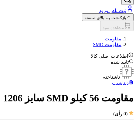
ثبت نام | ورود
بازگـشت بـه بالای صـفحه
مشاهده سبد
مقاومت‌
مقاومت SMD
اطلاعات اصلی کالا
تایید شده
ناشناخته
دیتاشیت
مقاومت 56 کیلو SMD سایز 1206
(
0
رأی)