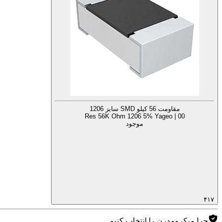
مقاومت 56 کیلو SMD سایز 1206
Res 56K Ohm 1206 5% Yageo | 00
موجود
۴۱۷
چرا میکرومدرن را انتخاب کنیم