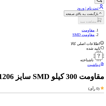
ثبت نام | ورود
بازگـشت بـه بالای صـفحه
مشاهده سبد
مقاومت‌
مقاومت SMD
اطلاعات اصلی کالا
تایید شده
ناشناخته
دیتاشیت
مقاومت 300 کیلو SMD سایز 1206
(
0
رأی)