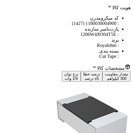
هویت کالا
کد میکرومدرن
1180030004900 (1427)
:
پارت‌نامبر سازنده
1206W4J0304T5E
:
برند
Royalohm
:
بسته بندی
Cut Tape
:
مشخصات کالا
مقدار مقاومت
درصد خطا
نرخ توان
300 کیلواهم
±5 درصد
1/4 وات