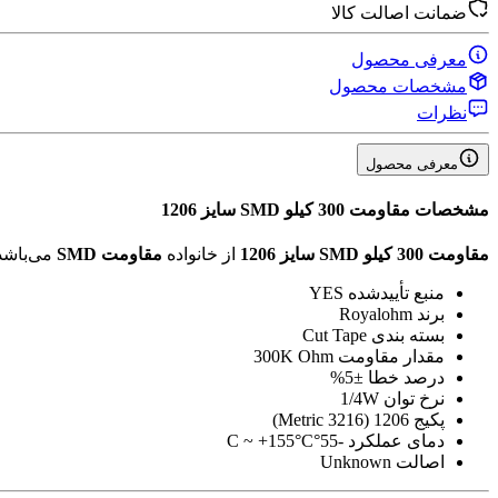
ضمانت اصالت کالا
معرفی محصول
مشخصات محصول
نظرات
معرفی محصول
مشخصات
مقاومت 300 کیلو SMD سایز 1206
مقاومت 300 کیلو SMD سایز 1206
از خانواده
مقاومت SMD
می‌باشد
منبع تأیید‌شده
YES
برند
Royalohm
بسته بندی
Cut Tape
مقدار مقاومت
300K Ohm
درصد خطا
±5%
نرخ توان
1/4W
پکیج
1206 (3216 Metric)
دمای عملکرد
-55°C ~ +155°C
اصالت
Unknown