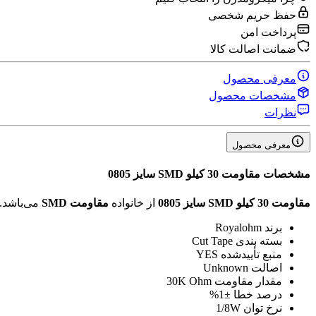
حفظ حریم شخصی
پرداخت امن
ضمانت اصالت کالا
معرفی محصول
مشخصات محصول
نظرات
معرفی محصول
مشخصات
مقاومت 30 کیلو SMD سایز 0805
مقاومت 30 کیلو SMD سایز 0805
از خانواده
مقاومت SMD
می‌باشد.
برند
Royalohm
بسته بندی
Cut Tape
منبع تأیید‌شده
YES
اصالت
Unknown
مقدار مقاومت
30K Ohm
درصد خطا
±1%
نرخ توان
1/8W