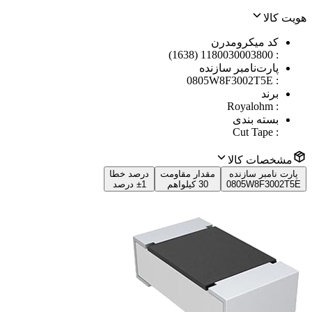
هویت کالا
کد میکرومدرن
1180030003800 (1638)
:
پارت‌نامبر سازنده
0805W8F3002T5E
:
برند
Royalohm
:
بسته بندی
Cut Tape
:
مشخصات کالا
پارت نامبر سازنده
مقدار مقاومت
درصد خطا
0805W8F3002T5E
30 کیلواهم
±1 درصد