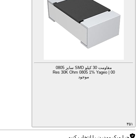
مقاومت 30 کیلو SMD سایز 0805
Res 30K Ohm 0805 1% Yageo | 00
موجود
۳۵۱
چرا میکرومدرن را انتخاب کنیم