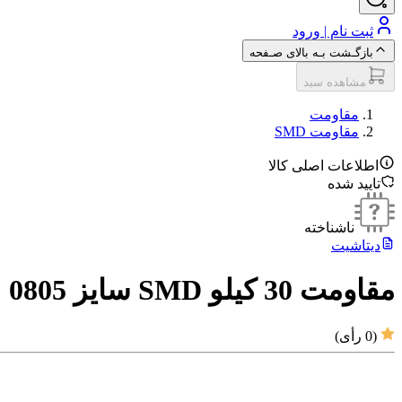
ثبت نام | ورود
بازگـشت بـه بالای صـفحه
مشاهده سبد
مقاومت‌
مقاومت SMD
اطلاعات اصلی کالا
تایید شده
ناشناخته
دیتاشیت
مقاومت 30 کیلو SMD سایز 0805
(
0
رأی)